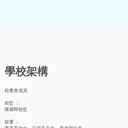
學校架構
校董會成員
校監 ：
陳麗蟬校監
校董 ：